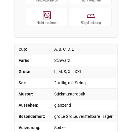
Nicht trocknen
Bügeln niedrig
Cup:
A, B, C, D, E
Farbe:
Schwarz
Größe:
L, M, S, XL, XXL
Set:
2-teilig, mit String
Muster:
Stickmusteroptik
Aussehen:
glänzend
Besonderheit:
große Größe, verstellbare Träger
Verzierung:
Spitze