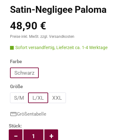
Satin-Negligee Paloma
48,90 €
Regulärer Preis:
Preise inkl. MwSt. zzgl. Versandkosten
Sofort versandfertig, Lieferzeit ca. 1-4 Werktage
auswählen
Farbe
Schwarz
auswählen
Größe
S/M
L/XL
XXL
Größentabelle
Produkt Anzahl: Gib den gewünschten Wert e
Stück:
−
+