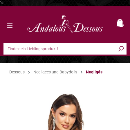
">
Zum Hauptinhalt springen
Ware
Dessous
Negligees und Babydolls
Negligés
Bildergalerie überspringen