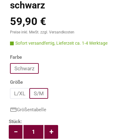
schwarz
59,90 €
Regulärer Preis:
Preise inkl. MwSt. zzgl. Versandkosten
Sofort versandfertig, Lieferzeit ca. 1-4 Werktage
auswählen
Farbe
Schwarz
auswählen
Größe
L/XL
S/M
Größentabelle
Produkt Anzahl: Gib den gewünschten Wert e
Stück:
−
+