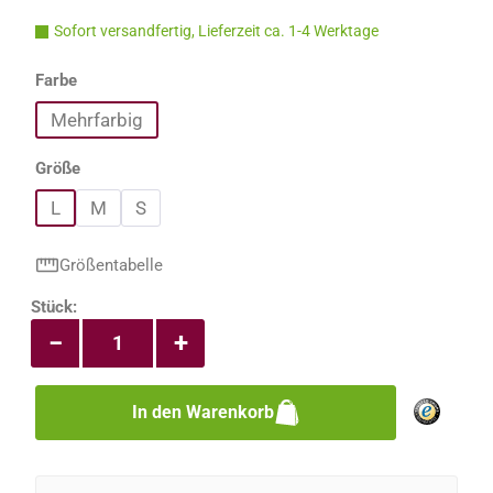
Sofort versandfertig, Lieferzeit ca. 1-4 Werktage
auswählen
Farbe
Mehrfarbig
auswählen
Größe
L
M
S
Größentabelle
Produkt Anzahl: Gib den gewünschten Wert e
Stück:
−
+
In den Warenkorb