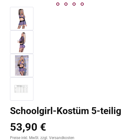
Schoolgirl-Kostüm 5-teilig
53,90 €
Regulärer Preis:
Preise inkl. MwSt. zzgl. Versandkosten