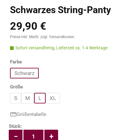
Schwarzes String-Panty
29,90 €
Regulärer Preis:
Preise inkl. MwSt. zzgl. Versandkosten
Sofort versandfertig, Lieferzeit ca. 1-4 Werktage
auswählen
Farbe
Schwarz
auswählen
Größe
S
M
L
XL
Größentabelle
Produkt Anzahl: Gib den gewünschten Wert e
Stück:
−
+