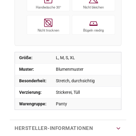
30°
Handwäsche 30°
Nicht bleichen
Nicht trocknen
Bügeln niedrig
Größe:
L, M, S, XL
Muster:
Blumenmuster
Besonderheit:
Stretch, durchsichtig
Verzierung:
Stickerei, Tüll
Warengruppe:
Panty
HERSTELLER-INFORMATIONEN