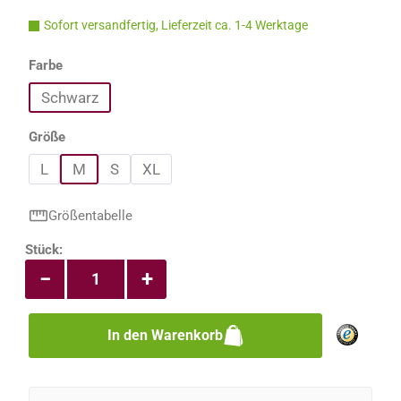
Sofort versandfertig, Lieferzeit ca. 1-4 Werktage
auswählen
Farbe
Schwarz
auswählen
Größe
L
M
S
XL
Größentabelle
Produkt Anzahl: Gib den gewünschten Wert e
Stück:
−
+
In den Warenkorb