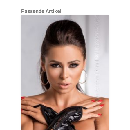
Produktgalerie überspringen
Passende Artikel