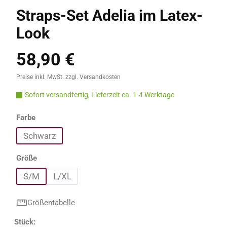
Straps-Set Adelia im Latex-
Look
58,90 €
Regulärer Preis:
Preise inkl. MwSt. zzgl. Versandkosten
Sofort versandfertig, Lieferzeit ca. 1-4 Werktage
auswählen
Farbe
Schwarz
auswählen
Größe
S/M
L/XL
Größentabelle
Produkt Anzahl: Gib den gewünschten Wert e
Stück: