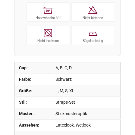
30°
Handwäsche 30°
Nicht bleichen
Nicht trocknen
Bügeln niedrig
Cup:
A, B, C, D
Farbe:
Schwarz
Größe:
L, M, S, XL
Stil:
Straps-Set
Muster:
Stickmusteroptik
Aussehen:
Latexlook, Wetlook