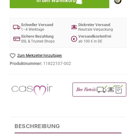
In den Warenkorb
Schneller Versand
Diskreter Versand
1–4 Werktage
Neutrale Verpackung
Sichere Bezahlung
Versandkostenfrei
€
SSL & Trusted Shops
ab 100 € in DE
Zum Merkzettel hinzufügen
Produktnummer:
11822107-002
✓
✓
✓
Ihre Vorteile:
BESCHREIBUNG