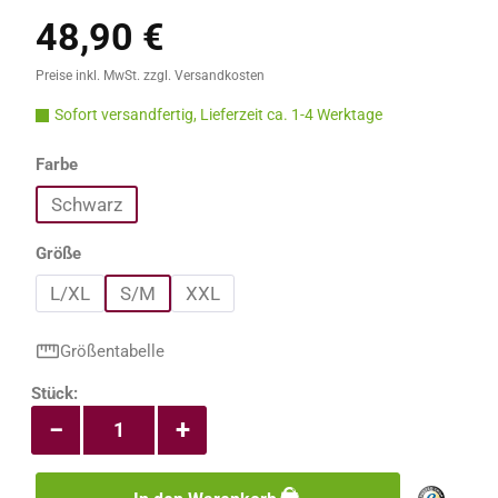
48,90 €
Regulärer Preis:
Preise inkl. MwSt. zzgl. Versandkosten
Sofort versandfertig, Lieferzeit ca. 1-4 Werktage
auswählen
Farbe
Schwarz
auswählen
Größe
L/XL
S/M
XXL
Größentabelle
Produkt Anzahl: Gib den gewünschten Wert e
Stück:
−
+