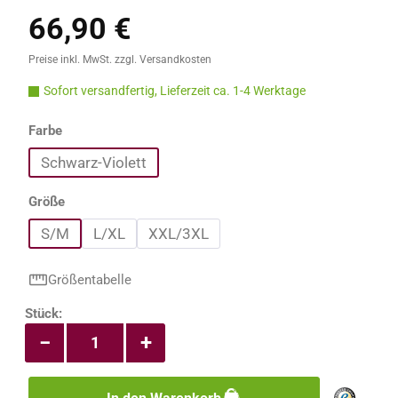
66,90 €
Regulärer Preis:
Preise inkl. MwSt. zzgl. Versandkosten
Sofort versandfertig, Lieferzeit ca. 1-4 Werktage
auswählen
Farbe
Schwarz-Violett
auswählen
Größe
S/M
L/XL
XXL/3XL
Größentabelle
Produkt Anzahl: Gib den gewünschten Wert e
Stück:
−
+