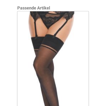
Produktgalerie überspringen
Passende Artikel