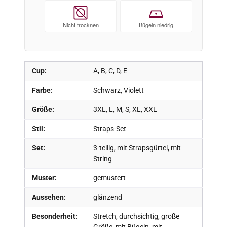
Nicht trocknen
Bügeln niedrig
Cup:
A, B, C, D, E
Farbe:
Schwarz, Violett
Größe:
3XL, L, M, S, XL, XXL
Stil:
Straps-Set
Set:
3-teilig, mit Strapsgürtel, mit
String
Muster:
gemustert
Aussehen:
glänzend
Besonderheit:
Stretch, durchsichtig, große
Größe, mit Bügeln, mit