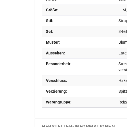
Größe:
L, M,
Stil:
Stra
Set:
3-tei
Muster:
Blum
Aussehen:
Late
Besonderheit:
Stret
vers
Verschluss:
Hake
Verzierung:
Spit
Warengruppe:
Reiz
HERSTELLER-INFORMATIONEN