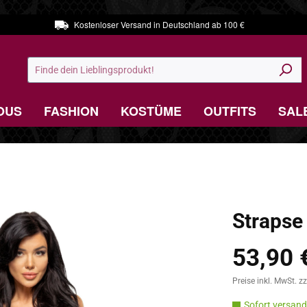
Kostenloser Versand in Deutschland ab 100 €
OUS
FASHION
KOSTÜME
OUTFITS
SAL
Strapse
53,90 
Regulärer Preis:
Preise inkl. MwSt. z
Sofort versandf