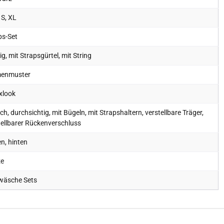
 S, XL
ps-Set
lig, mit Strapsgürtel, mit String
enmuster
xlook
ch, durchsichtig, mit Bügeln, mit Strapshaltern, verstellbare Träger,
tellbarer Rückenverschluss
n, hinten
ze
wäsche Sets