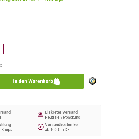
n
n
e
zahl: Gib den gewünschten Wert ein oder 
In den Warenkorb
ersand
Diskreter Versand
e
Neutrale Verpackung
ahlung
Versandkostenfrei
€
d Shops
ab 100 € in DE