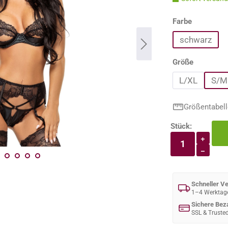
auswähle
Farbe
schwarz
auswähle
Größe
L/XL
S/M
Größentabell
Stück:
Produkt An
+
−
Schneller V
1–4 Werktag
Sichere Bez
SSL & Truste