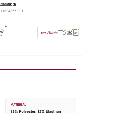
 hinzufügen
:
11824855-001
✓
✓
✓
Ihre Vorteile:
MATERIAL
88% Polyester, 12% Elasthan