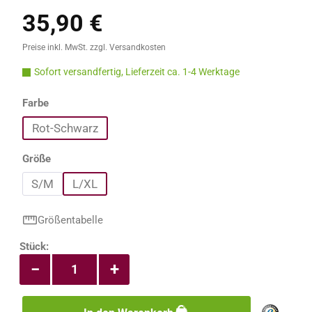
35,90 €
Regulärer Preis:
Preise inkl. MwSt. zzgl. Versandkosten
Sofort versandfertig, Lieferzeit ca. 1-4 Werktage
auswählen
Farbe
Rot-Schwarz
auswählen
Größe
S/M
L/XL
Größentabelle
Produkt Anzahl: Gib den gewünschten Wert e
Stück:
−
+