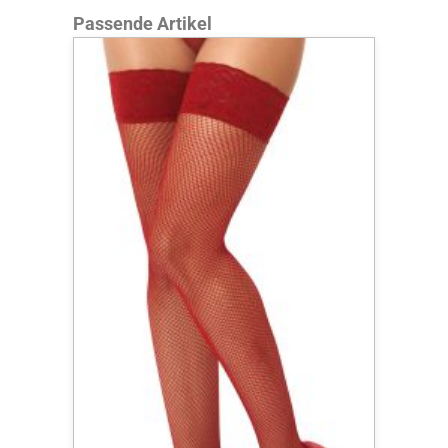
Produktgalerie überspringen
Passende Artikel