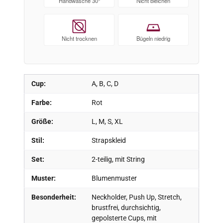
Handwäsche 30°
Nicht bleichen
Nicht trocknen
Bügeln niedrig
Cup:
A, B, C, D
Farbe:
Rot
Größe:
L, M, S, XL
Stil:
Strapskleid
Set:
2-teilig, mit String
Muster:
Blumenmuster
Besonderheit:
Neckholder, Push Up, Stretch,
brustfrei, durchsichtig,
gepolsterte Cups, mit