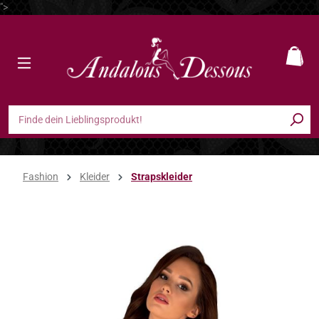
">
Zum Hauptinhalt springen
Ware
Fashion
Kleider
Strapskleider
Bildergalerie überspringen