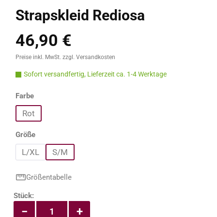
Strapskleid Rediosa
46,90 €
Regulärer Preis:
Preise inkl. MwSt. zzgl. Versandkosten
Sofort versandfertig, Lieferzeit ca. 1-4 Werktage
auswählen
Farbe
Rot
auswählen
Größe
L/XL
S/M
Größentabelle
Produkt Anzahl: Gib den gewünschten Wert e
Stück:
−
+