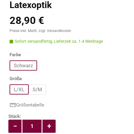
Latexoptik
28,90 €
Regulärer Preis:
Preise inkl. MwSt. zzgl. Versandkosten
Sofort versandfertig, Lieferzeit ca. 1-4 Werktage
auswählen
Farbe
Schwarz
auswählen
Größe
L/XL
S/M
Größentabelle
Produkt Anzahl: Gib den gewünschten Wert e
Stück:
−
+