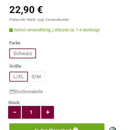
22,90 €
Regulärer Preis:
Preise inkl. MwSt. zzgl. Versandkosten
Sofort versandfertig, Lieferzeit ca. 1-4 Werktage
auswählen
Farbe
Schwarz
auswählen
Größe
L/XL
S/M
Größentabelle
Produkt Anzahl: Gib den gewünschten Wert e
Stück:
−
+