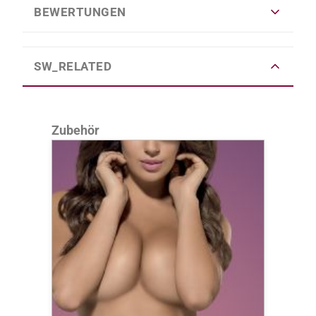
BEWERTUNGEN
SW_RELATED
Produktgalerie überspringen
Zubehör