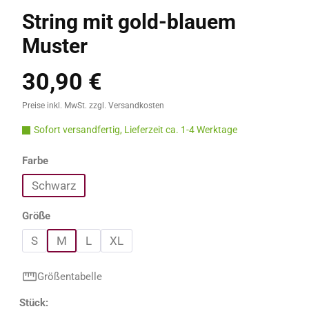
String mit gold-blauem
Muster
30,90 €
Regulärer Preis:
Preise inkl. MwSt. zzgl. Versandkosten
Sofort versandfertig, Lieferzeit ca. 1-4 Werktage
auswählen
Farbe
Schwarz
auswählen
Größe
S
M
L
XL
Größentabelle
Produkt Anzahl: Gib den gewünschten Wert e
Stück: