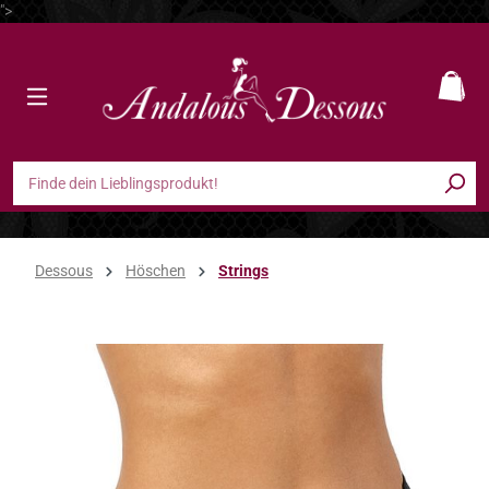
">
Zum Hauptinhalt springen
Ware
Dessous
Höschen
Strings
Bildergalerie überspringen