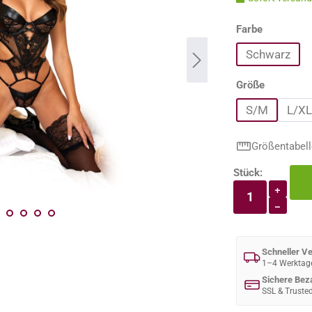
auswähle
Farbe
Schwarz
auswähle
Größe
S/M
L/XL
Größentabell
Stück:
Produkt An
+
−
Schneller V
1–4 Werktag
Sichere Bez
SSL & Truste