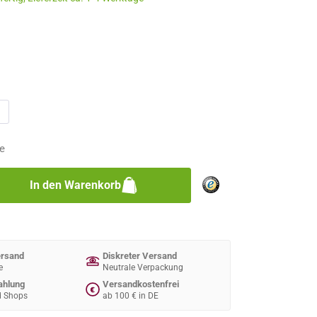
n
n
e
zahl: Gib den gewünschten Wert ein oder 
In den Warenkorb
ersand
Diskreter Versand
e
Neutrale Verpackung
ahlung
Versandkostenfrei
€
d Shops
ab 100 € in DE