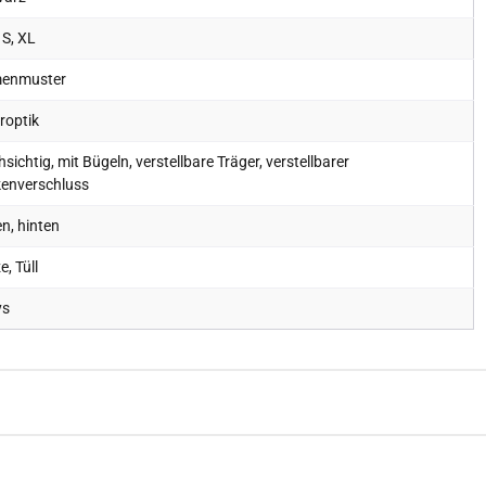
 S, XL
enmuster
roptik
sichtig, mit Bügeln, verstellbare Träger, verstellbarer
enverschluss
n, hinten
e, Tüll
ys