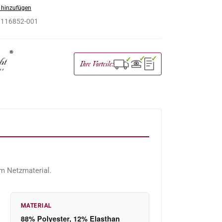
 hinzufügen
:
116852-001
✓
✓
✓
Ihre Vorteile:
em Netzmaterial.
MATERIAL
88% Polyester, 12% Elasthan