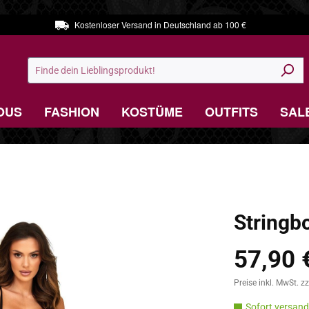
Kostenloser Versand in Deutschland ab 100 €
OUS
FASHION
KOSTÜME
OUTFITS
SAL
Stringb
57,90 
Regulärer Preis:
Preise inkl. MwSt. z
Sofort versandf