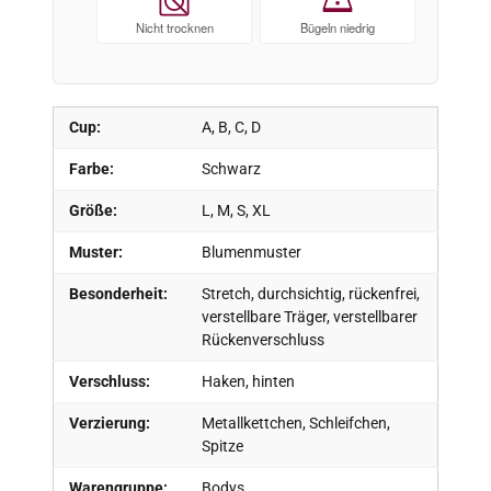
Nicht trocknen
Bügeln niedrig
Cup:
A, B, C, D
Farbe:
Schwarz
Größe:
L, M, S, XL
Muster:
Blumenmuster
Besonderheit:
Stretch, durchsichtig, rückenfrei,
verstellbare Träger, verstellbarer
Rückenverschluss
Verschluss:
Haken, hinten
Verzierung:
Metallkettchen, Schleifchen,
Spitze
Warengruppe:
Bodys