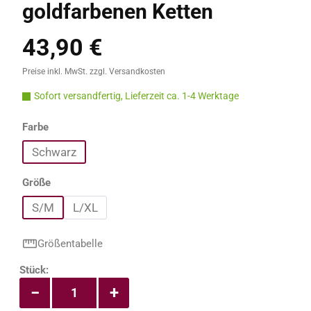
goldfarbenen Ketten
43,90 €
Regulärer Preis:
Preise inkl. MwSt. zzgl. Versandkosten
Sofort versandfertig, Lieferzeit ca. 1-4 Werktage
auswählen
Farbe
Schwarz
auswählen
Größe
S/M
L/XL
Größentabelle
Produkt Anzahl: Gib den gewünschten Wert e
Stück:
−
+