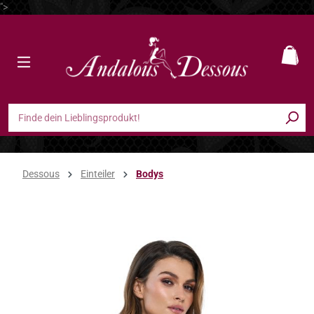
">
Zum Hauptinhalt springen
Ware
Dessous
Einteiler
Bodys
Bildergalerie überspringen