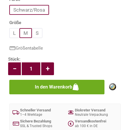
Schwarz/Rosa
auswählen
Größe
L
M
S
Größentabelle
Produkt Anzahl: Gib den gewünschten Wert e
Stück:
−
+
In den Warenkorb
Schneller Versand
Diskreter Versand
1–4 Werktage
Neutrale Verpackung
Sichere Bezahlung
Versandkostenfrei
€
SSL & Trusted Shops
ab 100 € in DE