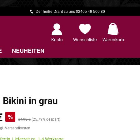
Der heiße Draht zu uns 02405 49 500 80
Warenkorb 
Konto
Wunschliste
Warenkorb
E
NEUHEITEN
 Bikini in grau
€
%
Regulärer Preis:
34,90 €
(25.79% gespart)
zgl. Versandkosten
ertig, Lieferzeit ca. 1-4 Werktage