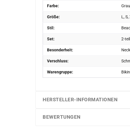
Farbe:
Gra
Größe:
L, S,
Stil:
Bea
Set:
2-tei
Besonderheit:
Neck
Verschluss:
Schn
Warengruppe:
Bikin
HERSTELLER-INFORMATIONEN
BEWERTUNGEN