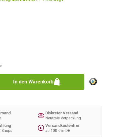
n
n
e
zahl: Gib den gewünschten Wert ein oder 
In den Warenkorb
ersand
Diskreter Versand
e
Neutrale Verpackung
ahlung
Versandkostenfrei
€
d Shops
ab 100 € in DE