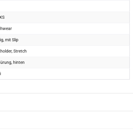
u
 XS
chwear
lig, mit Slip
holder, Stretch
ürung, hinten
i