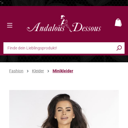
">
Zum Hauptinhalt springen
Ware
Fashion
Kleider
Minikleider
Bildergalerie überspringen