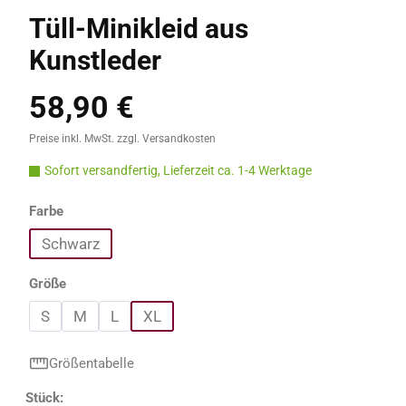
Tüll-Minikleid aus
Kunstleder
58,90 €
Regulärer Preis:
Preise inkl. MwSt. zzgl. Versandkosten
Sofort versandfertig, Lieferzeit ca. 1-4 Werktage
auswählen
Farbe
Schwarz
auswählen
Größe
S
M
L
XL
Größentabelle
Produkt Anzahl: Gib den gewünschten Wert e
Stück: