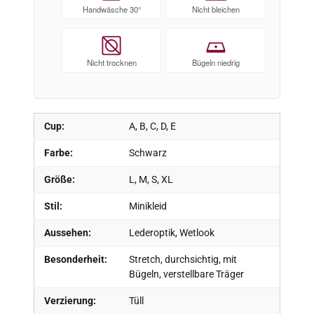
Handwäsche 30°
Nicht bleichen
Nicht trocknen
Bügeln niedrig
Cup:
A, B, C, D, E
Farbe:
Schwarz
Größe:
L, M, S, XL
Stil:
Minikleid
Aussehen:
Lederoptik, Wetlook
Besonderheit:
Stretch, durchsichtig, mit
Bügeln, verstellbare Träger
Verzierung:
Tüll