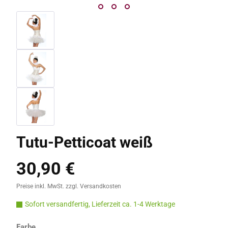
Tutu-Petticoat weiß
30,90 €
Regulärer Preis:
Preise inkl. MwSt. zzgl. Versandkosten
Sofort versandfertig, Lieferzeit ca. 1-4 Werktage
auswählen
Farbe