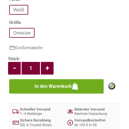
Weiß
auswählen
Größe
Onesize
Größentabelle
Produkt Anzahl: Gib den gewünschten Wert e
Stück:
−
+
In den Warenkorb
Schneller Versand
Diskreter Versand
1–4 Werktage
Neutrale Verpackung
Sichere Bezahlung
Versandkostenfrei
€
SSL & Trusted Shops
ab 100 € in DE