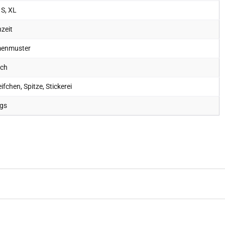
 S, XL
zeit
enmuster
tch
ifchen, Spitze, Stickerei
ngs