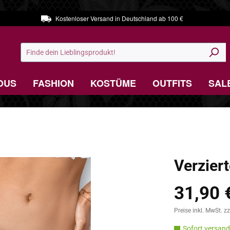
Kostenloser Versand in Deutschland ab 100 €
OUS
FASHION
KOSTÜME
OUTFITS
SAL
Verziert
31,90 
Regulärer Preis:
Preise inkl. MwSt. z
Sofort versandf