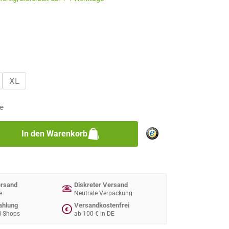
n
n
XL
e
zahl: Gib den gewünschten Wert ein oder 
In den Warenkorb
ersand
Diskreter Versand
e
Neutrale Verpackung
ahlung
Versandkostenfrei
€
d Shops
ab 100 € in DE