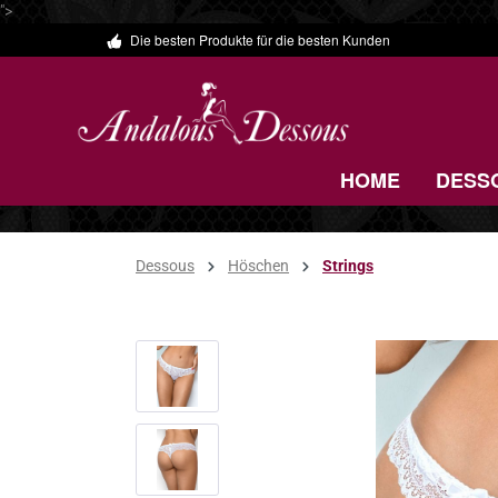
">
Die besten Produkte für die besten Kunden
 Hauptinhalt springen
Zur Suche springen
Zur Hauptnavigation springen
HOME
DESS
Dessous
Höschen
Strings
Bildergalerie überspringen