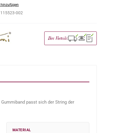
 hinzufügen
:
115523-002
✓
✓
✓
Ihre Vorteile:
e Gummiband passt sich der String der
MATERIAL