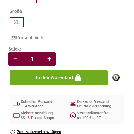
auswählen
Größe
XL
Größentabelle
Produkt Anzahl: Gib den gewünschten Wert e
Stück:
−
+
In den Warenkorb
Schneller Versand
Diskreter Versand
1–4 Werktage
Neutrale Verpackung
Sichere Bezahlung
Versandkostenfrei
€
SSL & Trusted Shops
ab 100 € in DE
Zum Merkzettel hinzufügen