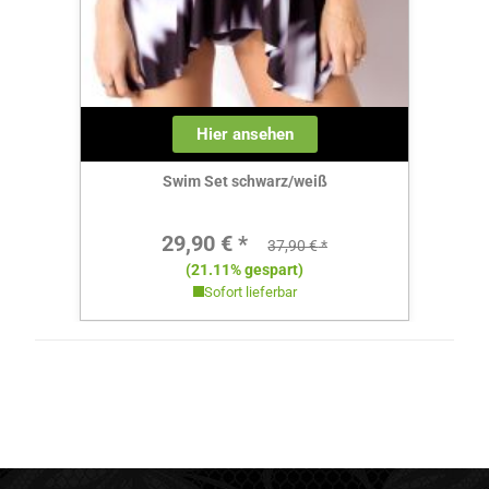
Hier ansehen
Swim Set schwarz/weiß
Verkaufspreis:
29,90 € *
Regulärer Preis:
37,90 €
(21.11% gespart)
Sofort lieferbar