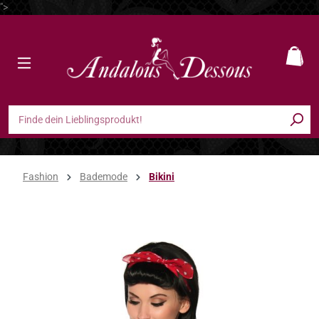
">
Zum Hauptinhalt springen
Ware
Fashion
Bademode
Bikini
Bildergalerie überspringen