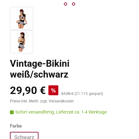
Vintage-Bikini
weiß/schwarz
29,90 €
Verkaufspreis:
%
Regulärer Preis:
37,90 €
(21.11% gespart)
Preise inkl. MwSt. zzgl. Versandkosten
Sofort versandfertig, Lieferzeit ca. 1-4 Werktage
auswählen
Farbe
Schwarz