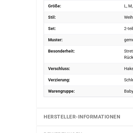
Größe:
L, M,
Stil:
Weih
Set:
2-tei
Muster:
gemu
Besonderheit:
Stret
Rück
Verschluss:
Hake
Verzierung:
Schl
Warengruppe:
Baby
HERSTELLER-INFORMATIONEN