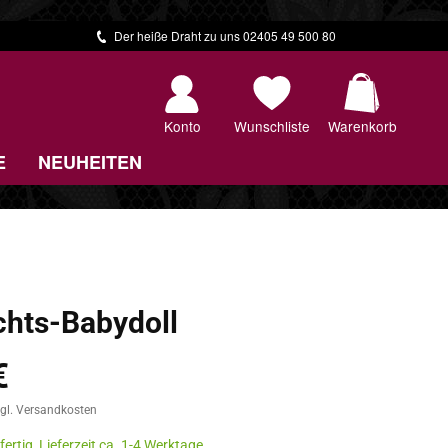
Der heiße Draht zu uns 02405 49 500 80
Warenkorb 
Konto
Wunschliste
Warenkorb
E
NEUHEITEN
hts-Babydoll
€
zgl. Versandkosten
ertig, Lieferzeit ca. 1-4 Werktage