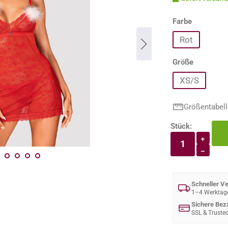
auswähle
Farbe
Rot
auswähle
Größe
XS/S
Größentabell
Stück:
Produkt An
+
−
Schneller V
1–4 Werktag
Sichere Bez
SSL & Truste