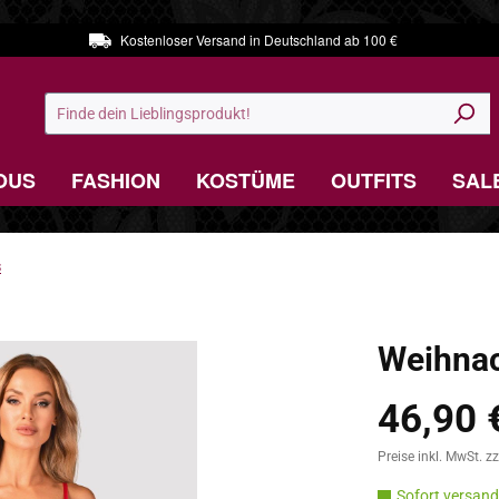
Kostenloser Versand in Deutschland ab 100 €
OUS
FASHION
KOSTÜME
OUTFITS
SAL
s
Weihnac
46,90 
Regulärer Preis:
Preise inkl. MwSt. z
Sofort versandf