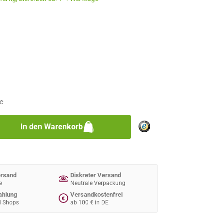
n
n
e
zahl: Gib den gewünschten Wert ein oder 
In den Warenkorb
ersand
Diskreter Versand
e
Neutrale Verpackung
ahlung
Versandkostenfrei
€
d Shops
ab 100 € in DE