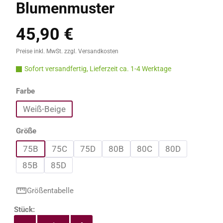
Blumenmuster
45,90 €
Regulärer Preis:
Preise inkl. MwSt. zzgl. Versandkosten
Sofort versandfertig, Lieferzeit ca. 1-4 Werktage
auswählen
Farbe
Weiß-Beige
auswählen
Größe
75B
75C
75D
80B
80C
80D
85B
85D
Größentabelle
Produkt Anzahl: Gib den gewünschten Wert e
Stück: