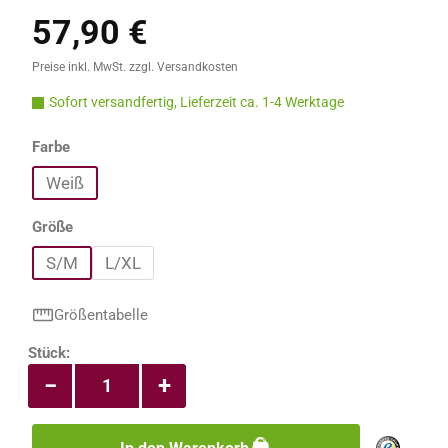
57,90 €
Regulärer Preis:
Preise inkl. MwSt. zzgl. Versandkosten
Sofort versandfertig, Lieferzeit ca. 1-4 Werktage
auswählen
Farbe
Weiß
auswählen
Größe
S/M
L/XL
Größentabelle
Produkt Anzahl: Gib den gewünschten Wert e
Stück:
−
+