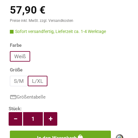
57,90 €
Regulärer Preis:
Preise inkl. MwSt. zzgl. Versandkosten
Sofort versandfertig, Lieferzeit ca. 1-4 Werktage
auswählen
Farbe
Weiß
auswählen
Größe
S/M
L/XL
Größentabelle
Produkt Anzahl: Gib den gewünschten Wert e
Stück:
−
+