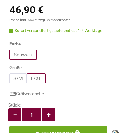
46,90 €
Regulärer Preis:
Preise inkl. MwSt. zzgl. Versandkosten
Sofort versandfertig, Lieferzeit ca. 1-4 Werktage
auswählen
Farbe
Schwarz
auswählen
Größe
S/M
L/XL
Größentabelle
Produkt Anzahl: Gib den gewünschten Wert e
Stück:
−
+