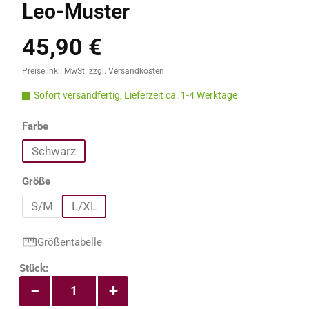
Leo-Muster
45,90 €
Regulärer Preis:
Preise inkl. MwSt. zzgl. Versandkosten
Sofort versandfertig, Lieferzeit ca. 1-4 Werktage
auswählen
Farbe
Schwarz
auswählen
Größe
S/M
L/XL
Größentabelle
Produkt Anzahl: Gib den gewünschten Wert e
Stück:
−
+