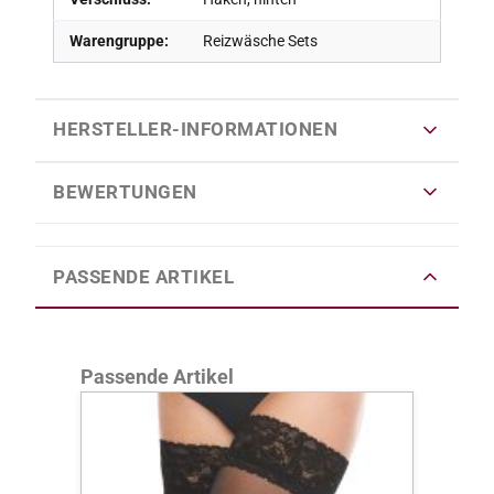
Warengruppe:
Reizwäsche Sets
HERSTELLER-INFORMATIONEN
BEWERTUNGEN
PASSENDE ARTIKEL
Produktgalerie überspringen
Passende Artikel