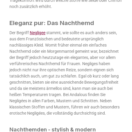
Tragekomfort wird durch weiche Stoffe wie Seide oder Chiffon
noch zusätzlich erhöht.
Eleganz pur: Das Nachthemd
Der Begriff
Negligee
stammt, wie sollte es auch anders sein,
aus dem Französischen und bedeutete ursprünglich
nachlässiges Kleid. Womit früher einmal ein einfaches
Nachthemd oder ein Morgenmantel gemeint war, bezeichnet
der Begriff jedoch heutzutage ein elegantes, aber vor allem
verführerisches Nachthemd für Frauen. Negliges haben
jedoch nicht nur ihre optischen Reize, sondern eignen sich
tatsächlich auch, um gut zu schlafen. Egal ob kurz oder lang
geschnitten, bieten sie eine ausreichende Bewegungsfreiheit
und da sie meistens ärmellos sind, kann man sie auch bei
heißen Temperaturen tragen. Bei Andalous finden Sie
Negligées in allen Farben, Mustern und Schnitten. Neben
klassischen Stoffen und Mustern, führen wir auch besonders
erotische Negligées, die vollständig durchsichtig sind.
Nachthemden - stylish & modern