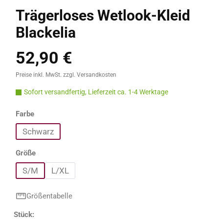
Trägerloses Wetlook-Kleid
Blackelia
52,90 €
Regulärer Preis:
Preise inkl. MwSt. zzgl. Versandkosten
Sofort versandfertig, Lieferzeit ca. 1-4 Werktage
auswählen
Farbe
Schwarz
auswählen
Größe
S/M
L/XL
Größentabelle
Produkt Anzahl: Gib den gewünschten Wert e
Stück: