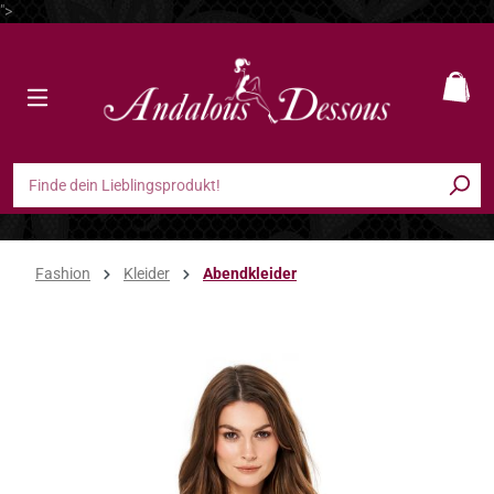
">
Zum Hauptinhalt springen
Ware
Fashion
Kleider
Abendkleider
Bildergalerie überspringen