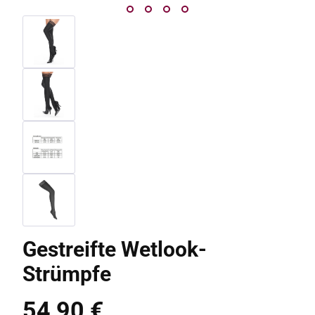
Gestreifte Wetlook-
Strümpfe
54,90 €
Regulärer Preis: