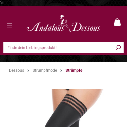
">
Zum Hauptinhalt springen
Ware
Dessous
Strumpfmode
Strümpfe
Bildergalerie überspringen