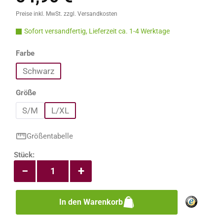
Preise inkl. MwSt. zzgl. Versandkosten
Sofort versandfertig, Lieferzeit ca. 1-4 Werktage
auswählen
Farbe
Schwarz
auswählen
Größe
S/M
L/XL
Größentabelle
Produkt Anzahl: Gib den gewünschten Wert e
Stück:
−
+
In den Warenkorb