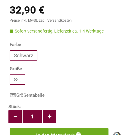
32,90 €
Regulärer Preis:
Preise inkl. MwSt. zzgl. Versandkosten
Sofort versandfertig, Lieferzeit ca. 1-4 Werktage
auswählen
Farbe
Schwarz
auswählen
Größe
S-L
Größentabelle
Produkt Anzahl: Gib den gewünschten Wert e
Stück:
−
+