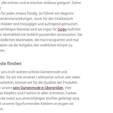
r alle intimen und erotischen Anlässe geeignet. Daher
t
 für jeden Anlass fündig. So führen wir elegante
 Abendveranstaltungen. Auch für den Clubbesuch
e Kleider sind freizügiger und aufregend gemustert.
ierfähiges Material sind sie sogar für
Gogo
-Auftritte
hr Abendkleid mit farblich passenden Accessoires. Die
edlichen Materialien, die mal transparent und mal
haben sie die Aufgabe, den weiblichen Körper zu
nen.
de finden
bei uns noch weitere schöne Damenmode und
er. Da wir mit unseren Lieferanten schon seit vielen
beiten, können wir für die Qualität der Produkte
st unsere
sexy Damenmode in Übergrößen
. Hier
an Kleidern und Fashion in allen Schnitten, Farben
cke meist aus stretchfähigen Stoffen gefertigt sind,
it unseren figurformenden Kleidern erzeugen sie
en.