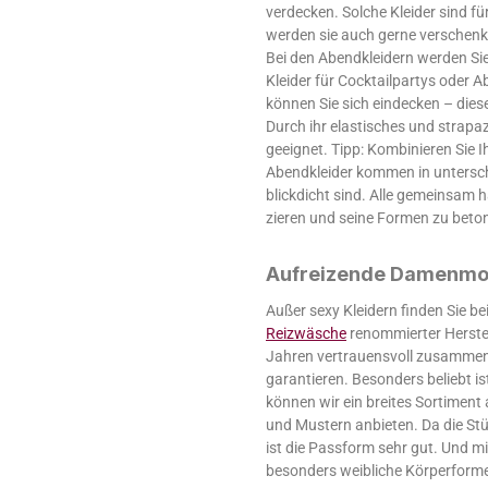
verdecken. Solche Kleider sind fü
werden sie auch gerne verschenk
Bei den Abendkleidern werden Sie
Kleider für Cocktailpartys oder
können Sie sich eindecken – dies
Durch ihr elastisches und strapaz
geeignet. Tipp: Kombinieren Sie I
Abendkleider kommen in unterschi
blickdicht sind. Alle gemeinsam 
zieren und seine Formen zu beto
Aufreizende Damenmo
Außer sexy Kleidern finden Sie 
Reizwäsche
renommierter Herstell
Jahren vertrauensvoll zusammenar
garantieren. Besonders beliebt i
können wir ein breites Sortiment 
und Mustern anbieten. Da die Stü
ist die Passform sehr gut. Und m
besonders weibliche Körperform