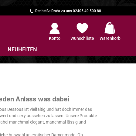
Der heiße Draht zu uns 02405 49 500 80
Warenkorb e
Konto
Wunschliste
Warenkorb
NEUHEITEN
jeden Anlass was dabei
us Dessous ist vielfältig und hat doch immer das
enswert und sexy aussehen zu lassen. Unsere Produkte
dabei manchmal elegant, manchmal lässig und
fliche Auswahl an erotischer Damenmode. Ob