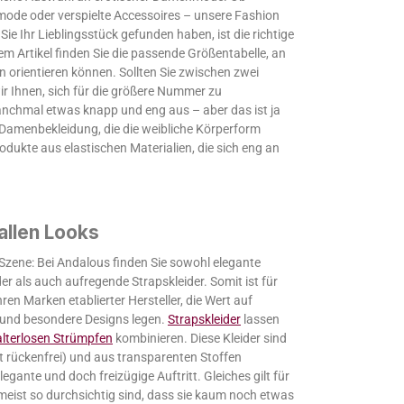
mode oder verspielte Accessoires – unsere Fashion
ie Ihr Lieblingsstück gefunden haben, ist die richtige
em Artikel finden Sie die passende Größentabelle, an
n orientieren können. Sollten Sie zwischen zwei
 Ihnen, sich für die größere Nummer zu
manchmal etwas knapp und eng aus – aber das ist ja
 Damenbekleidung, die die weibliche Körperform
dukte aus elastischen Materialien, die sich eng an
 allen Looks
 Szene: Bei Andalous finden Sie sowohl elegante
der als auch aufregende Strapskleider. Somit ist für
ren Marken etablierter Hersteller, die Wert auf
e und besondere Designs legen.
Strapskleider
lassen
alterlosen Strümpfen
kombinieren. Diese Kleider sind
t rückenfrei) und aus transparenten Stoffen
elegante und doch freizügige Auftritt. Gleiches gilt für
 meist so durchsichtig sind, dass sie kaum noch etwas