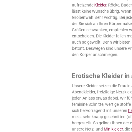
aufreizende
Kleider
, Röcke, Bade
lässt keine Wünsche übrig. Wenn S
Größenwahl sehr wichtig. Bei jed
der Sie sich an Ihren Körpermaße
Größen schwanken, empfehlen wir
entscheiden. Die Kleider fallen 
auch so gewollt. Denn wir bieten
betont. Deswegen sind unsere Pro
den Körper anschmiegen.
Erotische Kleider in
Unsere Kleider setzen die Frau in
Abendkleider, freizügige Netzklei
jeden Anlass etwas dabei. Wir füh
feminine Schnitte, wertige Stoff
sich hervorragend mit unseren
h
meist sehr knapp geschnitten (of
hergestellt. So gelingt Ihnen der 
unsere Netz- und
Minikleider
, die