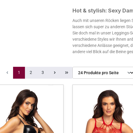
Hot & stylish: Sexy D
Auch mit unseren Röcken liegen S
lassen sich super zu anderen Stü
Sie doch mal in unser Leggings-So
verschiedene Styles wir Ihnen anb
verschiedene Anlässe geeignet, d
andere viel Blick auf die Beine ge
Seite
Seite
Seite
1
2
3
Produkte pro Seite