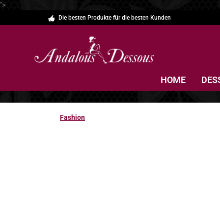
">
Die besten Produkte für die besten Kunden
 Hauptinhalt springen
Zur Suche springen
Zur Hauptnavigation springen
HOME
DES
Fashion
Fashion