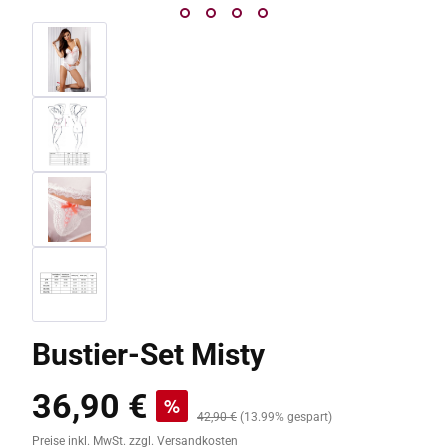
Bustier-Set Misty
36,90 €
Verkaufspreis:
%
Regulärer Preis:
42,90 €
(13.99% gespart)
Preise inkl. MwSt. zzgl. Versandkosten