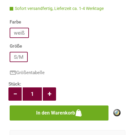
Sofort versandfertig, Lieferzeit ca. 1-4 Werktage
auswählen
Farbe
weiß
auswählen
Größe
S/M
Größentabelle
Produkt Anzahl: Gib den gewünschten Wert e
Stück:
−
+
In den Warenkorb