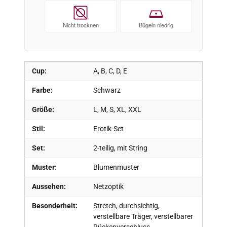
Nicht trocknen
Bügeln niedrig
Cup:
A, B, C, D, E
Farbe:
Schwarz
Größe:
L, M, S, XL, XXL
Stil:
Erotik-Set
Set:
2-teilig, mit String
Muster:
Blumenmuster
Aussehen:
Netzoptik
Besonderheit:
Stretch, durchsichtig,
verstellbare Träger, verstellbarer
Rückenverschluss