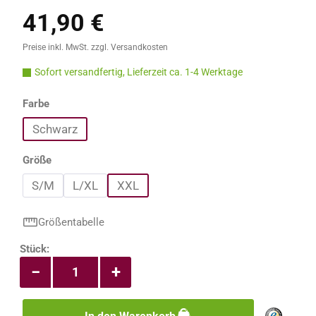
41,90 €
Regulärer Preis:
Preise inkl. MwSt. zzgl. Versandkosten
Sofort versandfertig, Lieferzeit ca. 1-4 Werktage
auswählen
Farbe
Schwarz
auswählen
Größe
S/M
L/XL
XXL
Größentabelle
Produkt Anzahl: Gib den gewünschten Wert e
Stück:
−
+