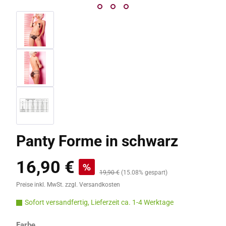
Panty Forme in schwarz
16,90 €
Verkaufspreis:
%
Regulärer Preis:
19,90 €
(15.08% gespart)
Preise inkl. MwSt. zzgl. Versandkosten
Sofort versandfertig, Lieferzeit ca. 1-4 Werktage
auswählen
Farbe