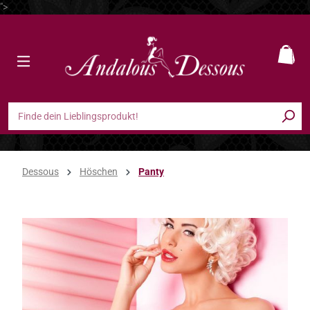
">
Zum Hauptinhalt springen
Ware
Dessous
Höschen
Panty
Bildergalerie überspringen