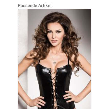
Produktgalerie überspringen
Passende Artikel