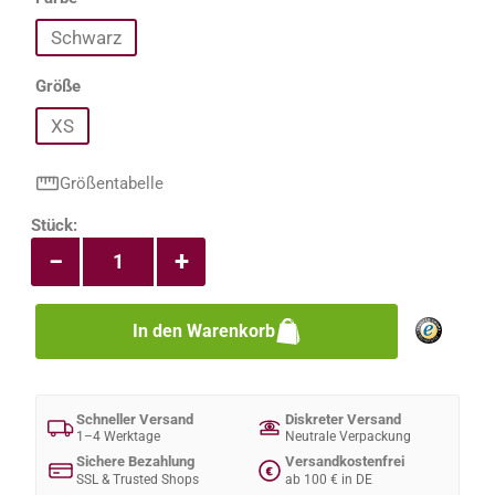
Schwarz
auswählen
Größe
XS
Größentabelle
Produkt Anzahl: Gib den gewünschten Wert e
Stück:
−
+
In den Warenkorb
Schneller Versand
Diskreter Versand
1–4 Werktage
Neutrale Verpackung
Sichere Bezahlung
Versandkostenfrei
€
SSL & Trusted Shops
ab 100 € in DE