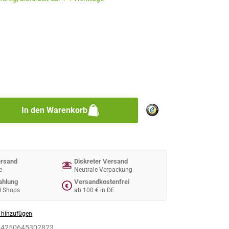
n
hlen
zahl: Gib den gewünschten Wert ein oder 
In den Warenkorb
ersand
Diskreter Versand
e
Neutrale Verpackung
ahlung
Versandkostenfrei
€
d Shops
ab 100 € in DE
 hinzufügen
:
4250645302823