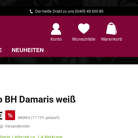
Der heiße Draht zu uns 02405 49 500 80
Warenkorb 
Konto
Wunschliste
Warenkorb
E
NEUHEITEN
 BH Damaris weiß
€
%
Regulärer Preis:
34,90 €
(17.19% gespart)
zgl. Versandkosten
ertig, Lieferzeit ca. 1-4 Werktage