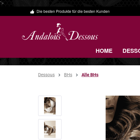
">
Die besten Produkte für die besten Kunden
 Hauptinhalt springen
Zur Suche springen
Zur Hauptnavigation springen
HOME
DESS
Dessous
BHs
Alle BHs
Bildergalerie überspringen