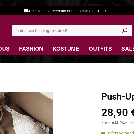
Kostenloser Versand in Deutschland ab 100 €
OUS
FASHION
KOSTÜME
OUTFITS
SAL
Push-Up
28,90 
Verkaufspreis:
Preise inkl. MwSt. z
Sofort versandf