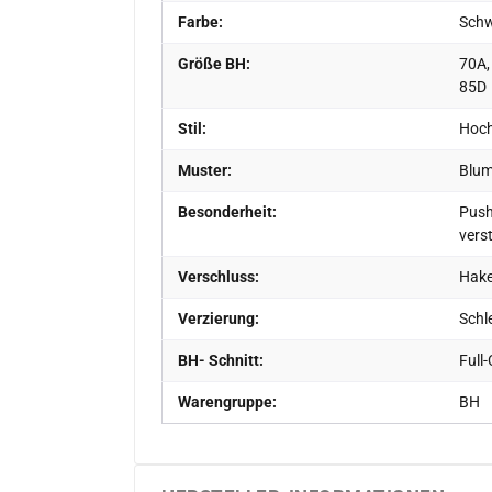
Farbe:
Schw
Größe BH:
70A,
85D
Stil:
Hoch
Muster:
Blum
Besonderheit:
Push
vers
Verschluss:
Hake
Verzierung:
Schle
BH- Schnitt:
Full
Warengruppe:
BH